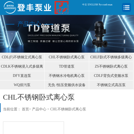
中文
|
ENGLISH
|
Русский язык
产品中心
CDL(F)不锈钢立式离心泵
CHL不锈钢卧式离心泵
CHLF卧式不锈钢多级离心
泵
CDLK不锈钢浸入式多级离
TD管道泵
ZS不锈钢卧式离心泵
心泵
DFY直连泵
不锈钢水冷电机离心泵
CDLF背负式变频水泵
WQ排污泵
无负 /恒压变频供水设备
不锈钢立式高压泵
CHL不锈钢卧式离心泵
当前位置：
首页
>
产品中心
>
CHL不锈钢卧式离心泵